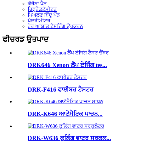
ਕੋਰੋਨਾ ਪੈਨ
ਰਿਫ੍ਰੈਕਟੋਮੀਟਰ
ਪਿਘਲਣ ਬਿੰਦੂ ਪੈੱਨ
ਪੋਲਰੀਮੀਟਰ
ਹੋਰ ਆਯਾਤ ਟੈਸਟਿੰਗ ਉਪਕਰਨ
ਫੀਚਰਡ ਉਤਪਾਦ
DRK646 Xenon ਲੈਂਪ ਏਜਿੰਗ tes...
DRK-F416 ਫਾਈਬਰ ਟੈਸਟਰ
DRK-K646 ਆਟੋਮੈਟਿਕ ਪਾਚਨ...
DRK-W636 ਕੂਲਿੰਗ ਵਾਟਰ ਸਰਕਲ...