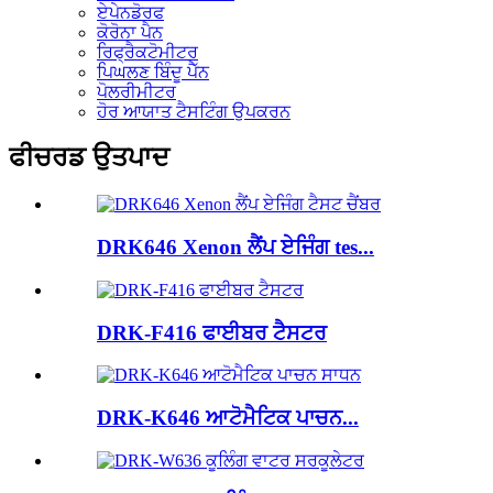
ਏਪੇਨਡੋਰਫ
ਕੋਰੋਨਾ ਪੈਨ
ਰਿਫ੍ਰੈਕਟੋਮੀਟਰ
ਪਿਘਲਣ ਬਿੰਦੂ ਪੈੱਨ
ਪੋਲਰੀਮੀਟਰ
ਹੋਰ ਆਯਾਤ ਟੈਸਟਿੰਗ ਉਪਕਰਨ
ਫੀਚਰਡ ਉਤਪਾਦ
DRK646 Xenon ਲੈਂਪ ਏਜਿੰਗ tes...
DRK-F416 ਫਾਈਬਰ ਟੈਸਟਰ
DRK-K646 ਆਟੋਮੈਟਿਕ ਪਾਚਨ...