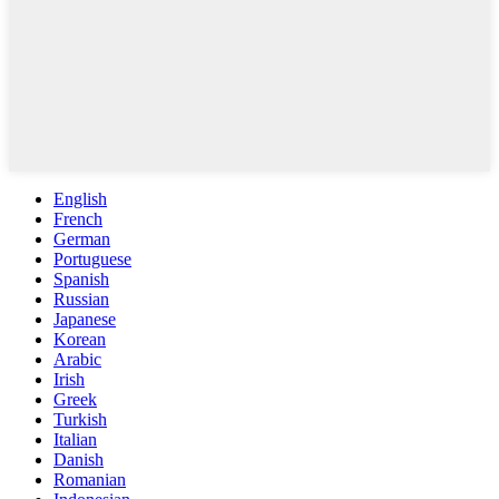
English
French
German
Portuguese
Spanish
Russian
Japanese
Korean
Arabic
Irish
Greek
Turkish
Italian
Danish
Romanian