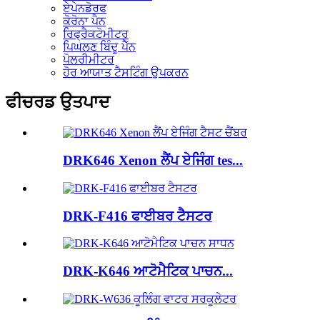
ਏਪੇਨਡੋਰਫ
ਕੋਰੋਨਾ ਪੈਨ
ਰਿਫ੍ਰੈਕਟੋਮੀਟਰ
ਪਿਘਲਣ ਬਿੰਦੂ ਪੈੱਨ
ਪੋਲਰੀਮੀਟਰ
ਹੋਰ ਆਯਾਤ ਟੈਸਟਿੰਗ ਉਪਕਰਨ
ਫੀਚਰਡ ਉਤਪਾਦ
DRK646 Xenon ਲੈਂਪ ਏਜਿੰਗ tes...
DRK-F416 ਫਾਈਬਰ ਟੈਸਟਰ
DRK-K646 ਆਟੋਮੈਟਿਕ ਪਾਚਨ...