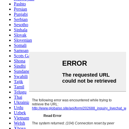
Pashto
Persian
Punjabi
Serbian
Sesotho
Sinhala
Slovak
Slovenian
Somali
Samoan
Scots Gaelic
Shona
Sindhi
Sundanese
Swahili
Tajik
Tamil
Telugu
Thai
Ukrainian
Urdu
Uzbek
Vietnamese
Welsh
Xhosa