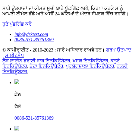
ਸਾਡੇ ਉਤਪਾਦਾਂ ਜਾਂ ਕੀਮਤ ਸੂਚੀ ਬਾਰੇ ਪੁੱਛਗਿੱਛ ਲਈ, ਕਿਰਪਾ ਕਰਕੇ ਸਾਨੂੰ
ਆਪਣੀ ਈਮੇਲ ਛੱਡੋ ਅਤੇ ਅਸੀਂ 24 ਘੰਟਿਆਂ ਦੇ ਅੰਦਰ ਸੰਪਰਕ ਵਿੱਚ ਰਹਾਂਗੇ।
ਹੁਣੇ ਪੁੱਛਗਿੱਛ ਕਰੋ
info@drktest.com
0086-531-85761369
© ਕਾਪੀਰਾਈਟ - 2010-2023 : ਸਾਰੇ ਅਧਿਕਾਰ ਰਾਖਵੇਂ ਹਨ।
ਗਰਮ ਉਤਪਾਦ
-
ਸਾਈਟਮੈਪ
ਲੈਬ ਲਾਈਨ ਡਰਾਈ ਬਾਥ ਇਨਕਿਊਬੇਟਰ
,
ਖੁਸ਼ਕ ਇਨਕਿਊਬੇਟਰ
,
ਕਤੂਰੇ
ਇਨਕਿਊਬੇਟਰ
,
ਛੋਟਾ ਇਨਕਿਊਬੇਟਰ
,
ਪ੍ਰਯੋਗਸ਼ਾਲਾ ਇਨਕਿਊਬੇਟਰ
,
ਨਕਲੀ
ਇਨਕਿਊਬੇਟਰ
,
ਫ਼ੋਨ
ਟੈਲੀ
0086-531-85761369