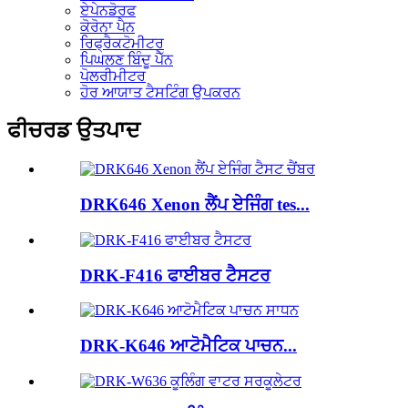
ਏਪੇਨਡੋਰਫ
ਕੋਰੋਨਾ ਪੈਨ
ਰਿਫ੍ਰੈਕਟੋਮੀਟਰ
ਪਿਘਲਣ ਬਿੰਦੂ ਪੈੱਨ
ਪੋਲਰੀਮੀਟਰ
ਹੋਰ ਆਯਾਤ ਟੈਸਟਿੰਗ ਉਪਕਰਨ
ਫੀਚਰਡ ਉਤਪਾਦ
DRK646 Xenon ਲੈਂਪ ਏਜਿੰਗ tes...
DRK-F416 ਫਾਈਬਰ ਟੈਸਟਰ
DRK-K646 ਆਟੋਮੈਟਿਕ ਪਾਚਨ...